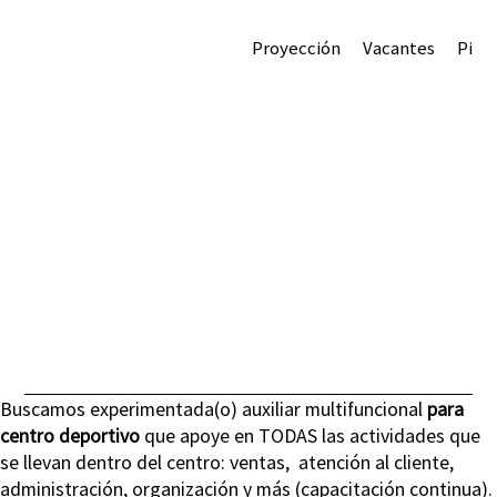
Proyección
Vacantes
Pitb
Auxiliar Multifuncional en Centro
Deportivo
Ecónomos y Legazpi
Administrative
7:00 - 11:00 y 5:00 - 10:00
Buscamos experimentada(o) auxiliar multifuncional 
para 
centro deportivo
 que apoye en TODAS las actividades que 
se llevan dentro del centro: ventas,  atención al cliente, 
administración, organización y más (capacitación continua).